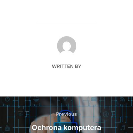
POST AUTHOR
WRITTEN BY
Nawigacja
wpisu
Previous
Previous
Ochrona komputera