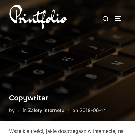
Skip
to
Search
TOGGLE
content
for:
Copywriter
Posted
by
in
Zalety internetu
on
2018-06-14
on
Wszelkie treści, jakie dostrzegasz w Internecie, na