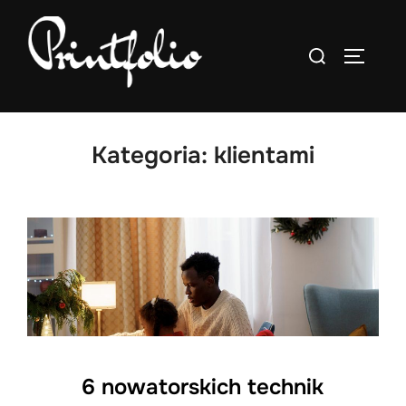
Skip
to
Search
TOGGLE
content
for:
Kategoria:
klientami
6 nowatorskich technik