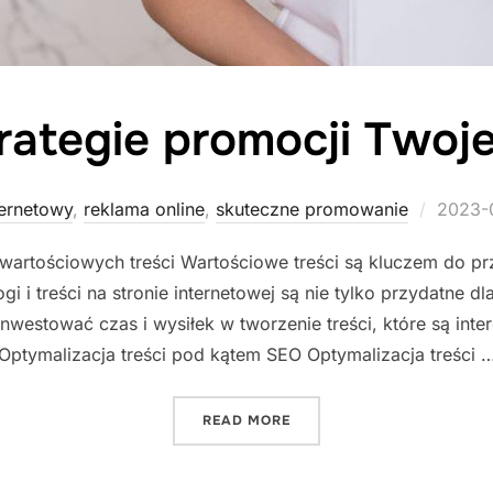
rategie promocji Twojej
Posted
ternetowy
,
reklama online
,
skuteczne promowanie
2023-
on
 wartościowych treści Wartościowe treści są kluczem do p
gi i treści na stronie internetowej są nie tylko przydatne dl
westować czas i wysiłek w tworzenie treści, które są inter
Optymalizacja treści pod kątem SEO Optymalizacja treści 
"SKUTECZNE STRATEGIE P
READ MORE