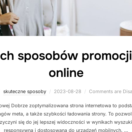
ch sposobów promocji
online
Posted
skuteczne sposoby
2023-08-28
Comments are Dis
on
etowej Dobrze zoptymalizowana strona internetowa to podst
, tagów meta, a także szybkości ładowania strony. To pozwo
zyczyni się do jej lepszej widoczności w wynikach wyszukiw
responsywna i dostosowana do urządzeń mobilnych. …