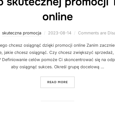
 skutecznej promocji 
online
Posted
skuteczna promocja
2023-08-14
Comments are Dis
on
 czego chcesz osiągnąć dzięki promocji online Zanim zaczni
ele, jakie chcesz osiągnąć. Czy chcesz zwiększyć sprzeda
Definiowanie celów pomoże Ci skoncentrować się na odpowi
aby osiągnąć sukces. Określ grupę docelową …
"5 KROKÓW DO SKUTECZNE
READ MORE