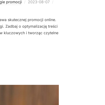
Posted
egie promocji
2023-08-07
on
awa skutecznej promocji online.
i. Zadbaj o optymalizację treści
ów kluczowych i tworząc czytelne
I PROMOCJI FIRMY ONLINE"