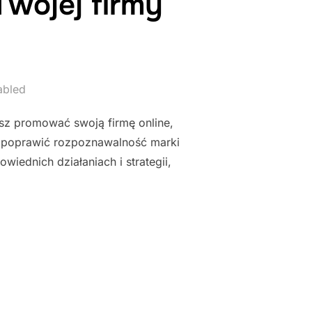
Twojej firmy
abled
esz promować swoją firmę online,
ż, poprawić rozpoznawalność marki
ednich działaniach i strategii,
J PROMOCJI TWOJEJ FIRMY ONLINE"