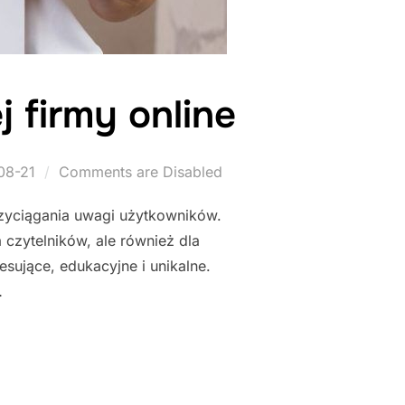
 firmy online
08-21
Comments are Disabled
rzyciągania uwagi użytkowników.
a czytelników, ale również dla
esujące, edukacyjne i unikalne.
…
ROMOCJI TWOJEJ FIRMY ONLINE"